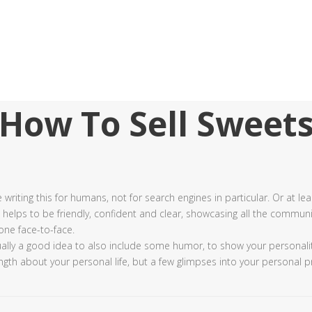
HOME
AZIENDA
LINEA BUCATO
LIN
Maggio 11, 2018
How To Sell Sweet
riting this for humans, not for search engines in particular. Or at lea
 helps to be friendly, confident and clear, showcasing all the communi
ne face-to-face.
 usually a good idea to also include some humor, to show your personal
ength about your personal life, but a few glimpses into your personal