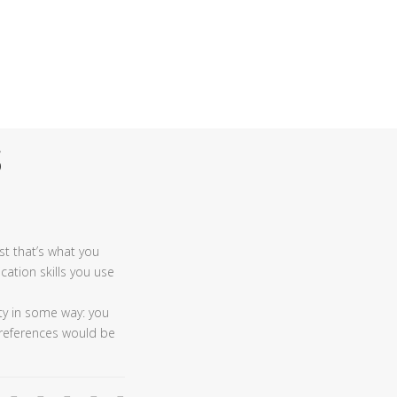
EA CASA
IGIENIZZANTI
LOGISTICA
CONTATTI
s
st that’s what you
cation skills you use
ity in some way: you
 preferences would be