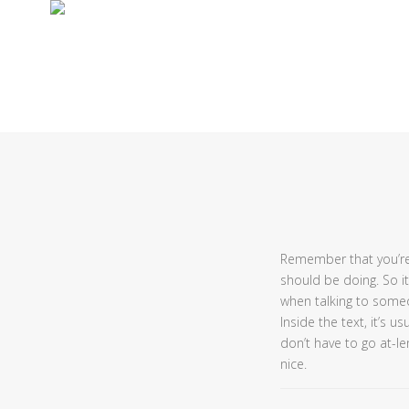
Remember that you’re w
should be doing. So it
when talking to someo
Inside the text, it’s
don’t have to go at-l
nice.