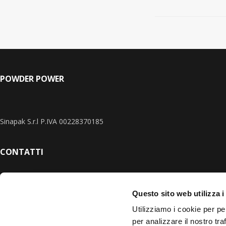
POWDER POWER
Sinapak S.r.l P.IVA 00228370185
CONTATTI
Via Industria e Artigianato, 7
27049 Stradella (PV) Italy
Questo sito web utilizza i
Utilizziamo i cookie per pe
Tel. 0385.277041
per analizzare il nostro tra